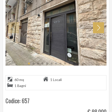
60 mq
1 Locali
1 Bagni
Codice: 657
€ 98.000